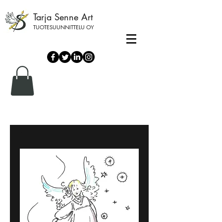
Tarja Senne Art
TUOTESUUNNITTELU OY