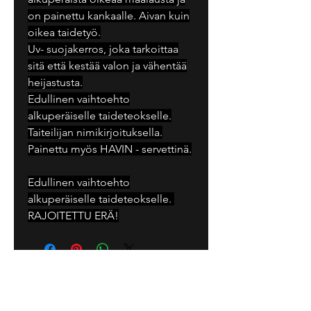
on painettu kankaalle. Aivan kuin
oikea taidetyö.
Uv- suojakerros, joka tarkoittaa
sitä että kestää valon ja vähentää
heijastusta.
Edullinen vaihtoehto
alkuperäiselle taideteokselle.
Taiteilijan nimikirjoituksella.
Painettu myös HAVIN - servettinä.
Edullinen vaihtoehto
alkuperäiselle taideteokselle.
RAJOITETTU ERÄ!
Tarja Senne Art