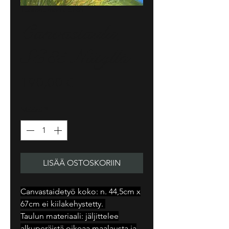
Tuotenumero: SE85
Canvastaulu,
SE85 Niityllä
Hinta
190,00 €
Määrä
*
LISÄÄ OSTOSKORIIN
Canvastaidetyö koko: n. 44,5cm x
67cm ei kiilakehystetty.
Taulun materiaali: jäljittelee
alkuperäistä oikeaa maalausta ja