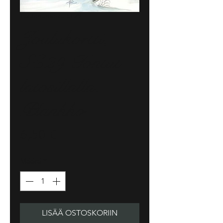
Tuotenumero: SE29
Joulukortti,
SE29 Tontut
latosillalla.
Plankko
Hinta
6,50 €
Määrä
*
LISÄÄ OSTOSKORIIN