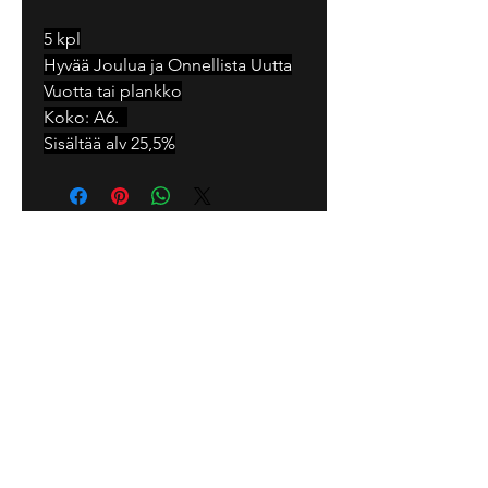
5 kpl
Hyvää Joulua ja Onnellista Uutta
Vuotta tai plankko
Koko: A6.
Sisältää alv 25,5%
Tarja Senne Art
Tuotesuunnittelu Oy
Aurinkotie 3,
17200 Vääksy
Finland