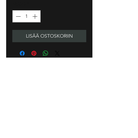
Määrä
*
LISÄÄ OSTOSKORIIN
Tarja Senne Art
Tuotesuunnittelu Oy
Aurinkotie 3,
17200 Vääksy
Finland