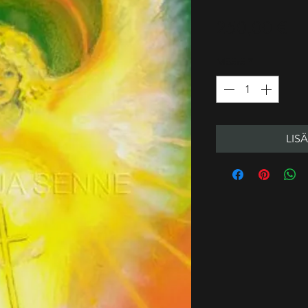
Hi
250,00 €
Määrä
*
LIS