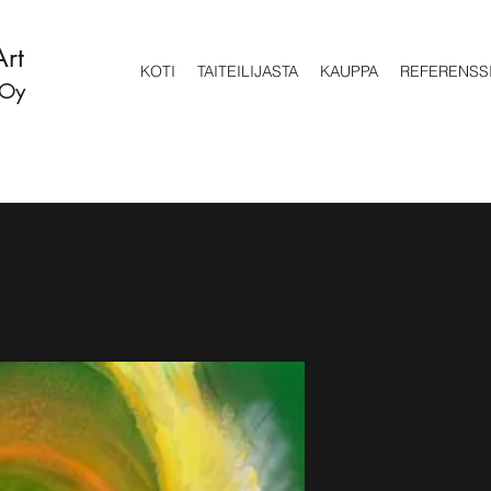
Art
KOTI
TAITEILIJASTA
KAUPPA
REFERENSS
 Oy
Canvasta
Rafael
Tuotenumero: SE111