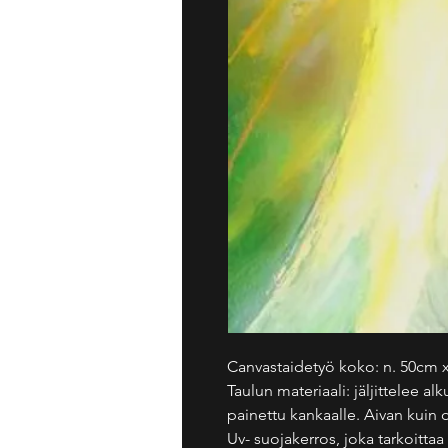
Canvastaidetyö koko: n. 50cm x
Taulun materiaali: jäljittelee a
painettu kankaalle. Aivan kuin 
Uv- suojakerros, joka tarkoittaa