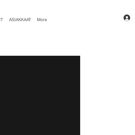
IT
ASIAKKAAT
More
ulu, SE111