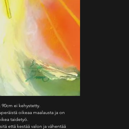
 90cm ei kehystetty.
lkuperäistä oikeaa maalausta ja on
oikea taidetyö.
 sitä että kestää valon ja vähentää