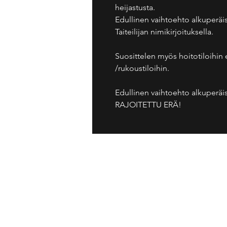
heijastusta.
Edullinen vaihtoehto alkuperäis
Taiteilijan nimikirjoituksella.
Suosittelen myös hoitotiloihin
/rukoustiloihin.
Edullinen vaihtoehto alkuperäis
RAJOITETTU ERÄ!