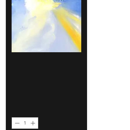
Tuotenumero: SE4
Cancastaulu,
SE4 Gapriel
Hinta
190,00 €
Määrä
*