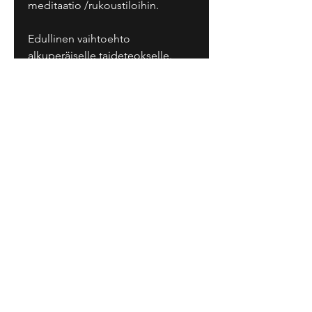
meditaatio /rukoustiloihin.
Edullinen vaihtoehto
alkuperäiselle taideteokselle.
RAJOITETTU ERÄ!
Tarja Senne Art
Tuotesuunnittelu Oy
Aurinkotie 3,
17200 Vääksy
Finland