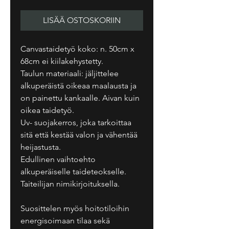
LISÄÄ OSTOSKORIIN
Canvastaidetyö koko: n. 50cm x
68cm ei kiilakehystetty.
Taulun materiaali: jäljittelee
alkuperäistä oikeaa maalausta ja
on painettu kankaalle. Aivan kuin
oikea taidetyö.
Uv- suojakerros, joka tarkoittaa
sitä että kestää valon ja vähentää
heijastusta.
Edullinen vaihtoehto
alkuperäiselle taideteokselle.
Taiteilijan nimikirjoituksella.
Suosittelen myös hoitotiloihin
energisoimaan tilaa sekä