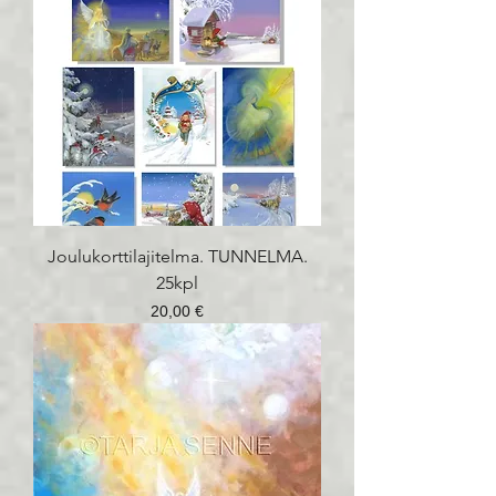
Joulukorttilajitelma. TUNNELMA.
25kpl
Hinta
20,00 €