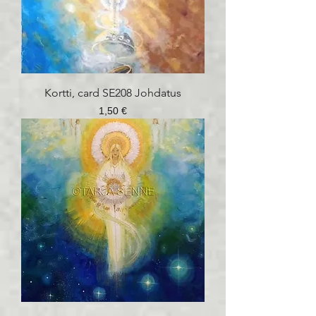
Kortti, card SE208 Johdatus
Hinta
1,50 €