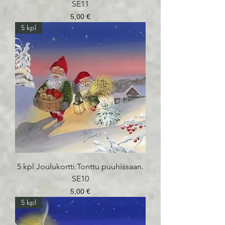
SE11
Hinta
5,00 €
5 kpl
5 kpl Joulukortti:Tonttu puuhissaan.
SE10
Hinta
5,00 €
5 kpl