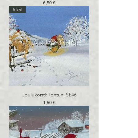
Hinta
6,50 €
5 kpl
Joulukortti: Tontun. SE46
Hinta
1,50 €