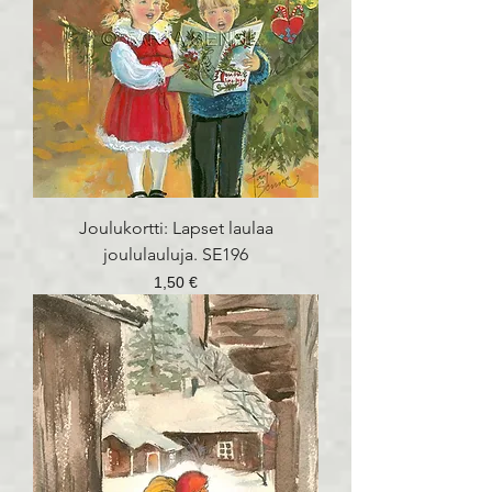
Joulukortti: Lapset laulaa
joululauluja. SE196
Hinta
1,50 €