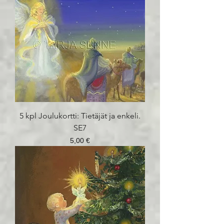
5 kpl Joulukortti: Tietäjät ja enkeli.
SE7
Hinta
5,00 €