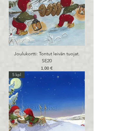
Joulukortti: Tontut leivän tuojat.
SE20
Hinta
1,00 €
5 kpl