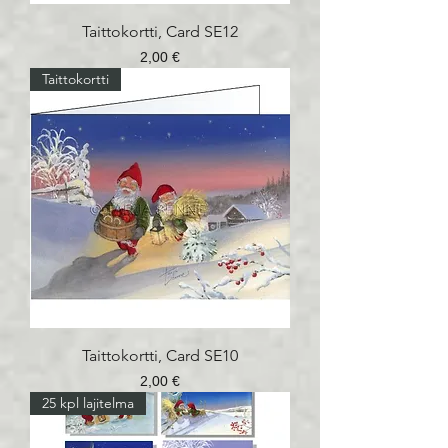
Taittokortti, Card SE12
Hinta
2,00 €
Taittokortti
Taittokortti, Card SE10
Hinta
2,00 €
25 kpl lajitelma