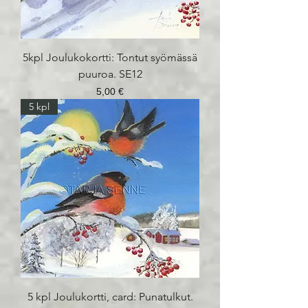
5kpl Joulukokortti: Tontut syömässä
puuroa. SE12
Hinta
5,00 €
5 kpl
5 kpl Joulukortti, card: Punatulkut.