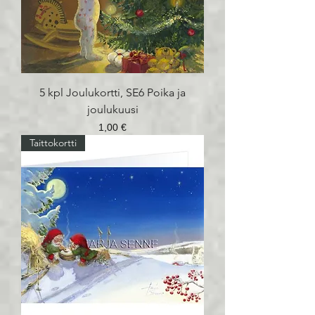
5 kpl Joulukortti, SE6 Poika ja
joulukuusi
Hinta
1,00 €
Taittokortti