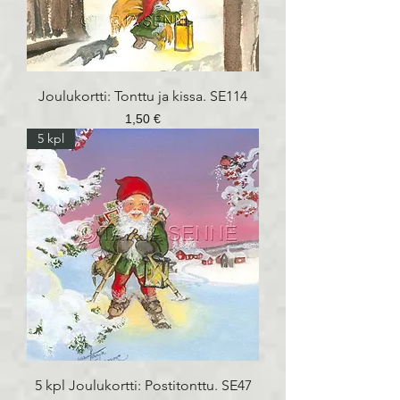
Joulukortti: Tonttu ja kissa. SE114
Hinta
1,50 €
5 kpl
5 kpl Joulukortti: Postitonttu. SE47