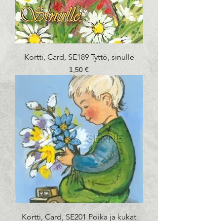
Kortti, Card, SE189 Tyttö, sinulle
Hinta
1,50 €
Kortti, Card, SE201 Poika ja kukat