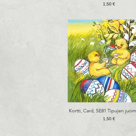
Hinta
1,50 €
Pikakatselu
Kortti, Card, SE81 Tipujen juo
Hinta
1,50 €