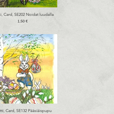
Pikakatselu
ti, Card, SE202 Noidat luudalla
Hinta
1,50 €
Pikakatselu
tti, Card, SE132 Pääsiäispupu