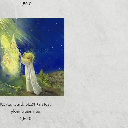
Hinta
1,50 €
Pikakatselu
Kortti, Card, SE24 Kristus,
ylösnousemus
Hinta
1,50 €