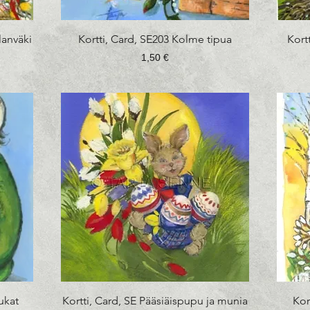
Pikakatselu
lanväki
Kortti, Card, SE203 Kolme tipua
Kort
Hinta
1,50 €
Pikakatselu
kukat
Kortti, Card, SE Pääsiäispupu ja munia
Kor