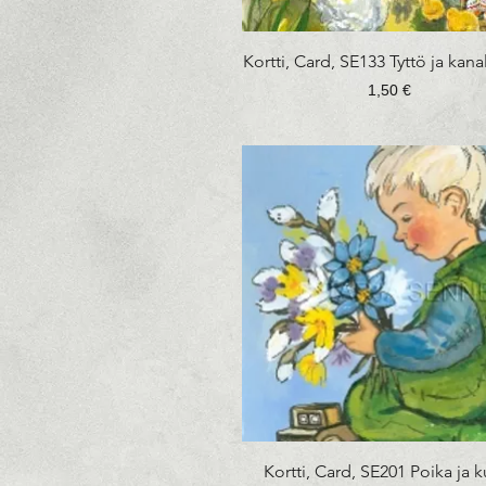
Pikakatselu
Kortti, Card, SE133 Tyttö ja kana
Hinta
1,50 €
Pikakatselu
Kortti, Card, SE201 Poika ja 