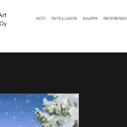
Art
KOTI
TAITEILIJASTA
KAUPPA
REFERENSS
 Oy
Joulukor
Tontun p
Tuotenumero: SE17