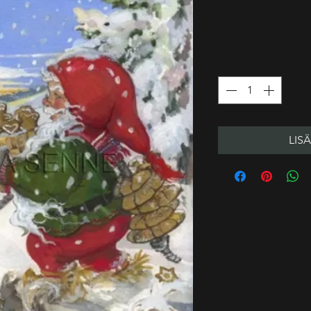
Hinta
5,00 €
Määrä
*
LIS