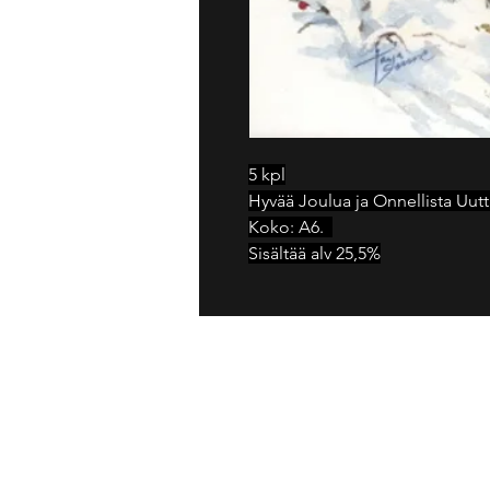
5 kpl
Hyvää Joulua ja Onnellista Uutt
Koko: A6.
Sisältää alv 25,5%