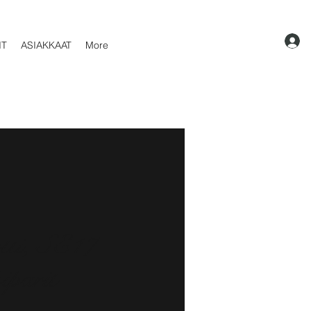
IT
ASIAKKAAT
More
tti, SE17
iparit